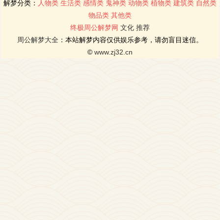
解梦分类：
人物类
生活类
感情类
鬼神类
动物类
植物类
建筑类
自然类
物品类
其他类
终极周公解梦网
文化
推荐
周公解梦大全
：本站解梦内容仅供娱乐参考，请勿盲目迷信。
©
www.zj32.cn