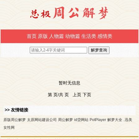
首页
原版
人物篇
动物篇
生活类
感情类
暂时无信息
第 页/共 页 上页 下页
>> 友情链接
.
原版周公解梦
太原网站建设公司
周公解梦
id贷网站
PotPlayer
解梦大全
迅美
女性网