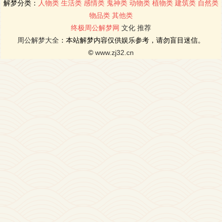
解梦分类：
人物类
生活类
感情类
鬼神类
动物类
植物类
建筑类
自然类
物品类
其他类
终极周公解梦网
文化
推荐
周公解梦大全
：本站解梦内容仅供娱乐参考，请勿盲目迷信。
©
www.zj32.cn