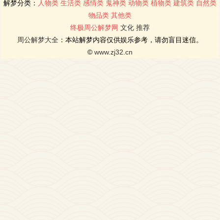
解梦分类：
人物类
生活类
感情类
鬼神类
动物类
植物类
建筑类
自然类
物品类
其他类
终极周公解梦网
文化
推荐
周公解梦大全
：本站解梦内容仅供娱乐参考，请勿盲目迷信。
©
www.zj32.cn