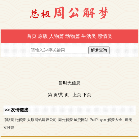
首页
原版
人物篇
动物篇
生活类
感情类
暂时无信息
第 页/共 页 上页 下页
>> 友情链接
.
原版周公解梦
太原网站建设公司
周公解梦
id贷网站
PotPlayer
解梦大全
迅美
女性网