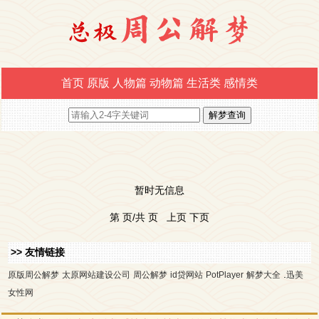
首页
原版
人物篇
动物篇
生活类
感情类
暂时无信息
第 页/共 页 上页 下页
>> 友情链接
.
原版周公解梦
太原网站建设公司
周公解梦
id贷网站
PotPlayer
解梦大全
迅美
女性网