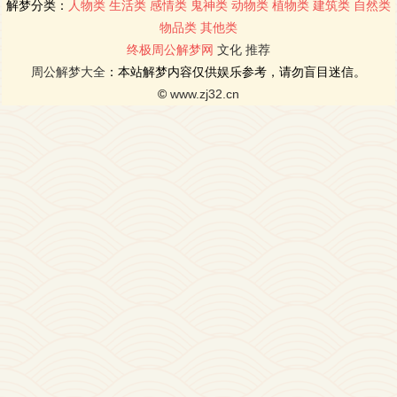
解梦分类：
人物类
生活类
感情类
鬼神类
动物类
植物类
建筑类
自然类
物品类
其他类
终极周公解梦网
文化
推荐
周公解梦大全
：本站解梦内容仅供娱乐参考，请勿盲目迷信。
©
www.zj32.cn