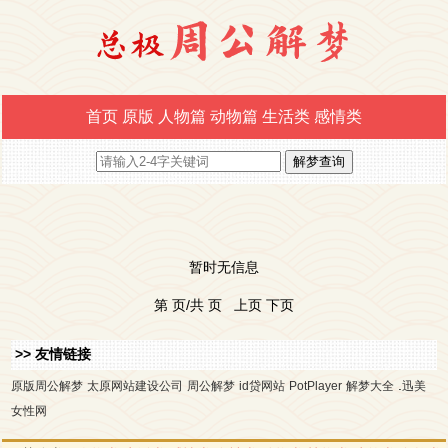
首页
原版
人物篇
动物篇
生活类
感情类
暂时无信息
第 页/共 页 上页 下页
>> 友情链接
.
原版周公解梦
太原网站建设公司
周公解梦
id贷网站
PotPlayer
解梦大全
迅美
女性网