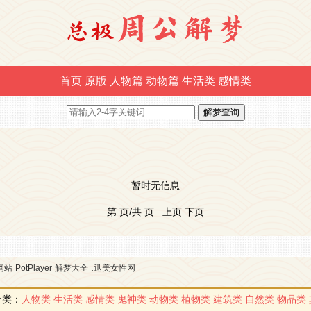
首页
原版
人物篇
动物篇
生活类
感情类
暂时无信息
第 页/共 页 上页 下页
.
网站
PotPlayer
解梦大全
迅美女性网
分类：
人物类
生活类
感情类
鬼神类
动物类
植物类
建筑类
自然类
物品类