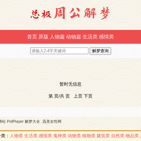
首页
原版
人物篇
动物篇
生活类
感情类
暂时无信息
第 页/共 页 上页 下页
.
网站
PotPlayer
解梦大全
迅美女性网
分类：
人物类
生活类
感情类
鬼神类
动物类
植物类
建筑类
自然类
物品类