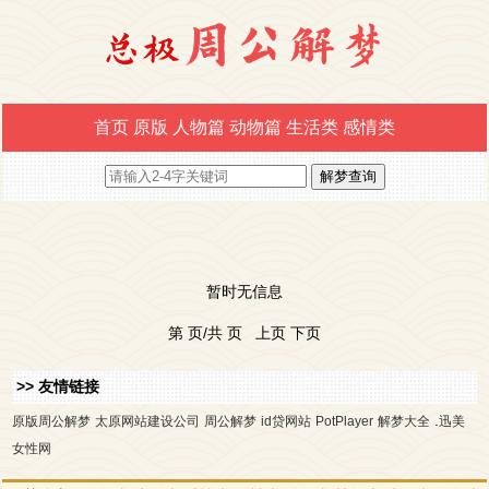
首页
原版
人物篇
动物篇
生活类
感情类
暂时无信息
第 页/共 页 上页 下页
>> 友情链接
.
原版周公解梦
太原网站建设公司
周公解梦
id贷网站
PotPlayer
解梦大全
迅美
女性网