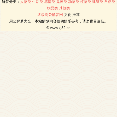
解梦分类：
人物类
生活类
感情类
鬼神类
动物类
植物类
建筑类
自然类
物品类
其他类
终极周公解梦网
文化
推荐
周公解梦大全
：本站解梦内容仅供娱乐参考，请勿盲目迷信。
©
www.zj32.cn