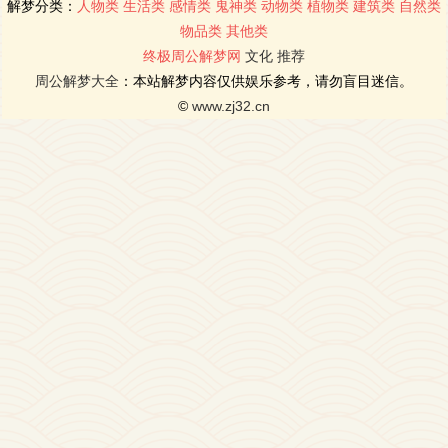
解梦分类：
人物类
生活类
感情类
鬼神类
动物类
植物类
建筑类
自然类
物品类
其他类
终极周公解梦网
文化
推荐
周公解梦大全
：本站解梦内容仅供娱乐参考，请勿盲目迷信。
©
www.zj32.cn