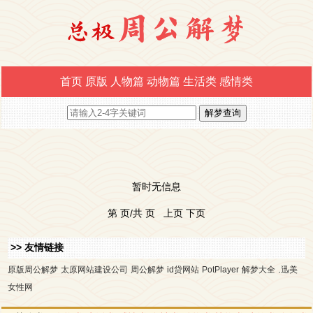
首页
原版
人物篇
动物篇
生活类
感情类
暂时无信息
第 页/共 页 上页 下页
>> 友情链接
.
原版周公解梦
太原网站建设公司
周公解梦
id贷网站
PotPlayer
解梦大全
迅美
女性网