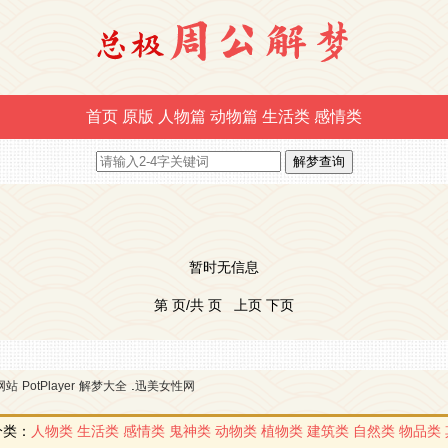
首页
原版
人物篇
动物篇
生活类
感情类
暂时无信息
第 页/共 页 上页 下页
.
网站
PotPlayer
解梦大全
迅美女性网
分类：
人物类
生活类
感情类
鬼神类
动物类
植物类
建筑类
自然类
物品类