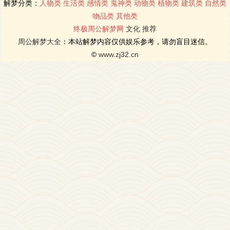
解梦分类：
人物类
生活类
感情类
鬼神类
动物类
植物类
建筑类
自然类
物品类
其他类
终极周公解梦网
文化
推荐
周公解梦大全
：本站解梦内容仅供娱乐参考，请勿盲目迷信。
©
www.zj32.cn