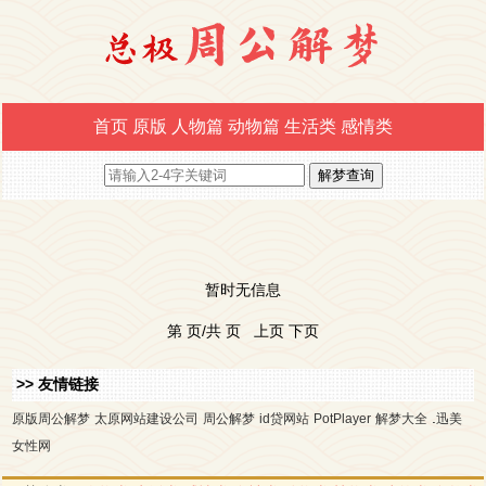
首页
原版
人物篇
动物篇
生活类
感情类
暂时无信息
第 页/共 页 上页 下页
>> 友情链接
.
原版周公解梦
太原网站建设公司
周公解梦
id贷网站
PotPlayer
解梦大全
迅美
女性网