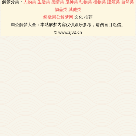
解梦分类：
人物类
生活类
感情类
鬼神类
动物类
植物类
建筑类
自然类
物品类
其他类
终极周公解梦网
文化
推荐
周公解梦大全
：本站解梦内容仅供娱乐参考，请勿盲目迷信。
©
www.zj32.cn