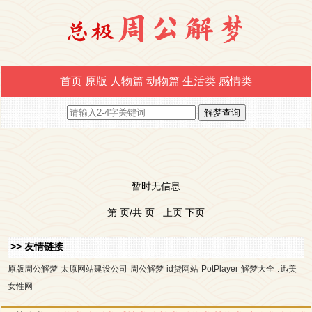
首页
原版
人物篇
动物篇
生活类
感情类
暂时无信息
第 页/共 页 上页 下页
>> 友情链接
.
原版周公解梦
太原网站建设公司
周公解梦
id贷网站
PotPlayer
解梦大全
迅美
女性网