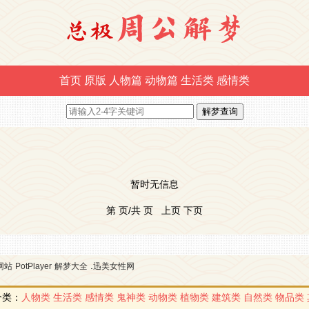
首页
原版
人物篇
动物篇
生活类
感情类
暂时无信息
第 页/共 页 上页 下页
.
网站
PotPlayer
解梦大全
迅美女性网
分类：
人物类
生活类
感情类
鬼神类
动物类
植物类
建筑类
自然类
物品类