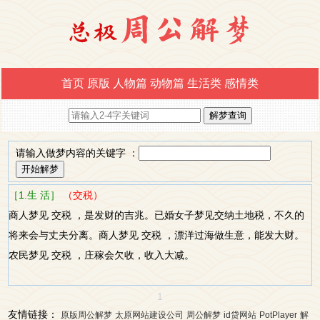
首页
原版
人物篇
动物篇
生活类
感情类
请输入做梦内容的关键字 ：
［1.生 活］
（交税）
商人梦见 交税 ，是发财的吉兆。已婚女子梦见交纳土地税，不久的
将来会与丈夫分离。商人梦见 交税 ，漂洋过海做生意，能发大财。
农民梦见 交税 ，庄稼会欠收，收入大减。
1
友情链接：
原版周公解梦
太原网站建设公司
周公解梦
id贷网站
PotPlayer
解