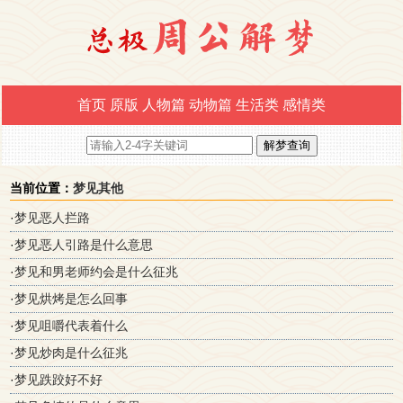
首页
原版
人物篇
动物篇
生活类
感情类
当前位置：
梦见其他
·
梦见恶人拦路
·
梦见恶人引路是什么意思
·
梦见和男老师约会是什么征兆
·
梦见烘烤是怎么回事
·
梦见咀嚼代表着什么
·
梦见炒肉是什么征兆
·
梦见跌跤好不好