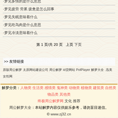
·
梦见多情的是什么意思
·
梦见疲劳 劳累 疲惫是怎么回事
·
梦见失眠意味着什么
·
梦见吃鸟肉是什么意思
·
梦见冷淡意味着什么
第 1 页/共 20 页 上页
下页
>> 友情链接
.
原版周公解梦
太原网站建设公司
周公解梦
id贷网站
PotPlayer
解梦大全
迅美
女性网
解梦分类：
人物类
生活类
感情类
鬼神类
动物类
植物类
建筑类
自然类
物品类
其他类
终极周公解梦网
文化
推荐
周公解梦大全
：本站解梦内容仅供娱乐参考，请勿盲目迷信。
©
www.zj32.cn