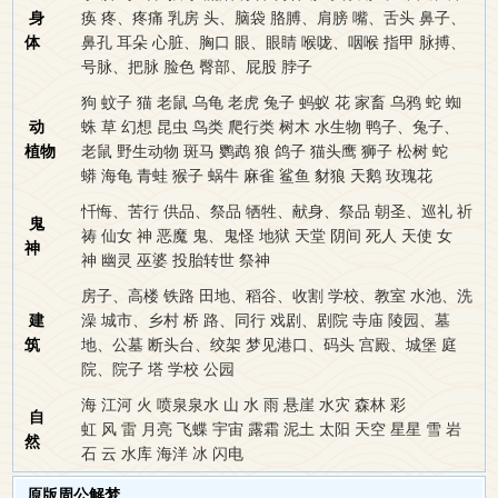
身
痪
疼、疼痛
乳房
头、脑袋
胳膊、肩膀
嘴、舌头
鼻子、
体
鼻孔
耳朵
心脏、胸口
眼、眼睛
喉咙、咽喉
指甲
脉搏、
号脉、把脉
脸色
臀部、屁股
脖子
狗
蚊子
猫
老鼠
乌龟
老虎
兔子
蚂蚁
花
家畜
乌鸦
蛇
蜘
动
蛛
草
幻想
昆虫
鸟类
爬行类
树木
水生物
鸭子、兔子、
植物
老鼠
野生动物
斑马
鹦鹉
狼
鸽子
猫头鹰
狮子
松树
蛇
蟒
海龟
青蛙
猴子
蜗牛
麻雀
鲨鱼
豺狼
天鹅
玫瑰花
忏悔、苦行
供品、祭品
牺牲、献身、祭品
朝圣、巡礼
祈
鬼
祷
仙女
神
恶魔
鬼、鬼怪
地狱
天堂
阴间
死人
天使
女
神
神
幽灵
巫婆
投胎转世
祭神
房子、高楼
铁路
田地、稻谷、收割
学校、教室
水池、洗
建
澡
城市、乡村
桥
路、同行
戏剧、剧院
寺庙
陵园、墓
筑
地、公墓
断头台、绞架
梦见港口、码头
宫殿、城堡
庭
院、院子
塔
学校
公园
海
江河
火
喷泉泉水
山
水
雨
悬崖
水灾
森林
彩
自
虹
风
雷
月亮
飞蝶 宇宙
露霜
泥土
太阳
天空
星星
雪
岩
然
石
云
水库
海洋
冰
闪电
原版周公解梦