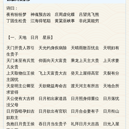
诗曰：
夜有纷纷梦 神魂预吉凶 庄周虚化蝶 吕望兆飞熊
丁固生松贵 江海得笔聪 黄粱巫峡事 非此莫能穷
【一、天地 日月 星辰】
天门开贵人荐引 天光灼身疾病除 天晴雨散百忧去 天明妇有
生贵子
天门未至有兵荒 仰面向天大富贵 乘龙上天主大贵 上天求妻
儿女贵
上天取物位王侯 飞上天富贵大吉 癸天上屋得高官 天裂有分
主国忧
天皇明主公卿至 天欲晓益寿命吉 渡天河主有所吉 天地合所
求皆得
天公使有大吉祥 日月初出家道昌 日月照身得重位 日月落忧
没父母
日月昏暗孕妇吉 日月欲出有官职 日月合会妻有子 日月衔山
奴欺主
负抱日月贵王侯 吞日月当生贵子 礼拜日月大吉昌 日光入屋