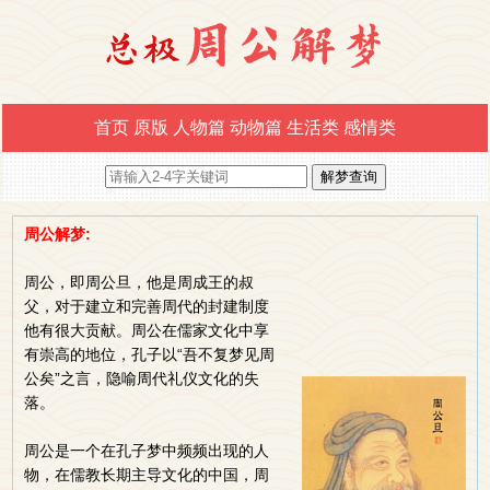
首页
原版
人物篇
动物篇
生活类
感情类
周公解梦:
周公，即周公旦，他是周成王的叔
父，对于建立和完善周代的封建制度
他有很大贡献。周公在儒家文化中享
有崇高的地位，孔子以“吾不复梦见周
公矣”之言，隐喻周代礼仪文化的失
落。
周公是一个在孔子梦中频频出现的人
物，在儒教长期主导文化的中国，周