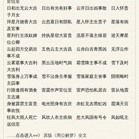
官位至
日初出无云大吉 日出有光有好事 云开日出凶事散 日入怀贵
子月女
拜星月烧香大吉 云忽遮日有阴私 星入怀主生贵子 星落有病
及官事
星列行主添奴婢 持执星宿大富贵 流星不落主移居 巡天摩星
位公卿
云起四方交易吉 五色云主大吉昌 云赤白吉青黑凶 见浮云作
事不成
云雾遮事大吉利 黑云压地时气病 霜雪降主事不成 雪下及时
大吉利
雪落身上万事成 雪不沾身主孝服 雪落家庭主丧事 阴雨晦时
主囚事
行路逢雨有酒食 雷霆作声官位至 雷声恐怕私居吉 雷从地震
主志遂
身被霹雳主富贵 电光照身有吉庆 赤虹见吉黑虹凶 霞满天百
事欢悦
狂风大雨人死亡 风吹人衣主疾病 忽大风国有号令 风如吼主
远信至
……点击进入==》
原版《周公解梦》全文