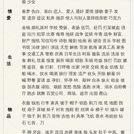
偷
少女
情
春梦
告白、表白
恋人、爱人
通奸
爱情
接吻
妻子
发
爱
誓
遗弃
提议
私奔
抛弃
情人与别人显得很亲密
巧克力
金钱
婚礼派对
学校
赞扬、表扬
惩罚、处罚
打架被盗
强
盗
玷污
犯罪
比赛
侮辱
地狱
战争
监狱
年青
战争
财富、
财产
报纸
写信写作
诗歌
哑剧
绘画
画
谜语
音乐
学校
图
书馆
法律
游行
演说
天堂
解救
导游
航海
家具工具
家务
事
交通工具
警察
庆典
日常生活
时装 服装
洗浴 洗澡
饮
生
食
葬礼 坟墓
报复
厕所
喝茶
唱歌
车祸
吃饭
挨打
罚款
赌
活
博
盗窃、偷
打鼾、打呼噜
出家
冲突
交税
奖金
饥饿
划
船
喝水、饮水
喝酒
旅行
理发
流产
砍头
开除
解雇
叫
喊
野餐
宴请
血
孕妇、怀孕
钟、敲钟
自杀
纵火
租金
做
饭
脱衣服
诬陷、栽赃
发怒
危险
逃跑
水淹、溺水
自助餐
厅
跑步
跳舞
百货公司、商场、超市
出国
爬山
衣服
钱包
行李
家具
被子
帽子
钥匙
剃刀
纸
笔
地图
拐
物
杖
扇子
床铺
袜子
衬衣
拖鞋
鞋
丝绸
伞
梯子
针
烟斗
罐
品
子
镜子
刺
剪刀
首饰
吉他
剑
风筝
飞机
香水
布娃娃
钻
石
匕首、刀
手
脚
牙齿、拔牙
流泪
赤裸
身体
脸
头发
肚子
中风、瘫