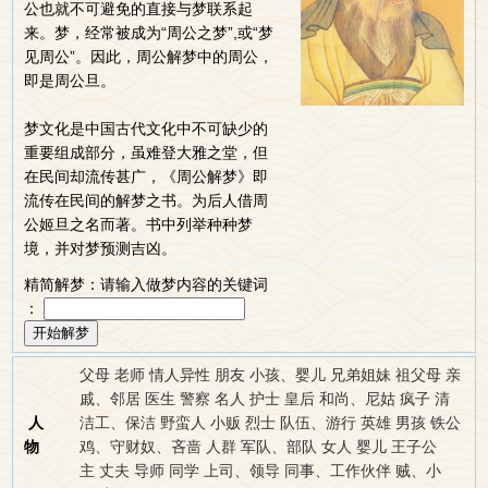
公也就不可避免的直接与梦联系起
来。梦，经常被成为“周公之梦”,或“梦
见周公”。因此，周公解梦中的周公，
即是周公旦。
梦文化是中国古代文化中不可缺少的
重要组成部分，虽难登大雅之堂，但
在民间却流传甚广，《周公解梦》即
流传在民间的解梦之书。为后人借周
公姬旦之名而著。书中列举种种梦
境，并对梦预测吉凶。
精简解梦：请输入做梦内容的关键词
：
父母
老师
情人异性
朋友
小孩、婴儿
兄弟姐妹
祖父母
亲
戚、邻居
医生
警察
名人
护士
皇后
和尚、尼姑
疯子
清
人
洁工、保洁
野蛮人
小贩
烈士
队伍、游行
英雄
男孩
铁公
物
鸡、守财奴、吝啬
人群
军队、部队
女人
婴儿
王子公
主
丈夫
导师
同学
上司、领导
同事、工作伙伴
贼、小