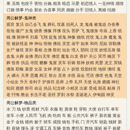
果
丑闻
包饺子
害怕
分娩
相亲
暗恋
示爱
初恋情人
一见钟情
感情
订婚
情事
约会
新欢
办喜事
同房
婚姻
分手
旧情人
离婚
结婚
周公解梦-鬼神类
观音
复活
自己会飞
鬼
葬礼
坟墓
抬死人
龙
鬼魂
被鬼追
办丧事
坟地
僵尸
女鬼
烧香
佛像
拜佛
坟头
菩萨
飞
鬼缠身
寺庙
上香
纸
钱
佛
财神爷
扫墓
飞翔
捉鬼
抓鬼
神像
烧纸
挖坟
鬼上身
魔鬼
鬼
怪
被妖怪追
神
神仙
怪物
佛祖
灵堂
庙宇
如来
和尚
尼姑
弥勒佛
女尸
修坟
算卦
看相
念佛
祭祀
仙女
埋人
阴间
迁坟
妖怪压身
吸
血鬼
火葬
金佛
黑白无常
佛堂
魔鬼
白龙
香炉
关公
冥币
幽灵
下
葬
怪兽
供品
寺院
貔貅
鬼屋
灵车
祈祷
祭神
妖精
死婴
龙王
冥钱
佛珠
耶稣
基督
女巫
女神
求签
占卜
妖怪
投胎转世
地狱
佛经
鬼
火
磷火
天界
恶魔
阎王
祭台
灵兽
水怪
庙会
咒语
佛塔
色鬼
天堂
小仙女
升天
舍利子
护身符
巫师
上帝
礼拜
天使
化身
嫦娥
神社
轮回
翅膀
祭司
命运
供品
纪念碑
小精灵
出家
受戒
朝圣
献身
月
老
忏悔
教会
长生不老
圣经
罗刹
水祭
圣诞老人
伊甸园
神灵
周公解梦-物品类
水
刀
钱
钞票
棺材
汽车
衣服
鞋
粪便
鞋
穿鞋
大便
自行车
单车
坐车
小便
人民币
飞机
肉
吃肉
车
船
公共汽车
裤子
新衣服
黄金
金子
金钱
猪肉
被子
轿车
戒指
钱包
手机
门
开汽车
钥匙
钱财
新
鞋
床铺
馒头
床
交通工具
车辆
首饰
摩托车
数钱
项链
袜子
捡硬