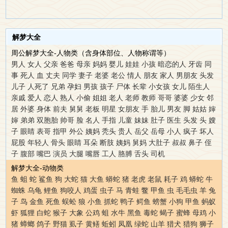
解梦大全
周公解梦大全-人物类（含身体部位、人物称谓等）
男人
女人
父亲
爸爸
母亲
妈妈
婴儿
娃娃
小孩
暗恋的人
牙齿
同
事
死人
血
丈夫
同学
妻子
老婆
老公
情人
朋友
家人
男朋友
头发
儿子
人死了
兄弟
孕妇
男孩
孩子
尸体
长辈
小女孩
女儿
陌生人
亲戚
爱人
恋人
熟人
小偷
姐姐
老人
老师
教师
哥哥
婆婆
少女
邻
居
外婆
身体
前夫
舅舅
老板
明星
女朋友
手
胎儿
男友
脚
姑姑
婶
婶
弟弟
双胞胎
帅哥
脸
名人
手指
儿童
妹妹
肚子
医生
头发
头
嫂
子
眼睛
表哥
指甲
外公
姨妈
秃头
贵人
岳父
岳母
小人
疯子
坏人
屁股
年轻人
骨头
眼睛
耳朵
断肢
姨妈
舅妈
大肚子
叔叔
鼻子
侄
子
腹部
嘴巴
演员
大腿
嘴唇
工人
胳膊
舌头
司机
解梦大全-动物类
鱼
蛆
蛇
鲨鱼
狗
大蛇
猫
大鱼
蟒蛇
猪
老虎
老鼠
耗子
鸡
蟒蛇
牛
蜘蛛
乌龟
鲤鱼
狗咬人
鸡蛋
虫子
马
青蛙
鳖
甲鱼
虫
毛毛虫
羊
兔
子
鸟
金鱼
死鱼
蜈蚣
狼
小鱼
抓蛇
鸭子
鳄鱼
螃蟹
小狗
甲鱼
蚂蚁
虾
狐狸
白蛇
猴子
大象
公鸡
蛆
水牛
黑鱼
毒蛇
蝎子
蜜蜂
母鸡
小
猪
蟑螂
鸽子
野猫
虱子
黄鳝
蚯蚓
凤凰
绿蛇
山羊
猎犬
猎狗
狮子