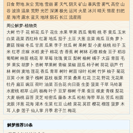
日食
野地
灰尘
荒地
雪崩
雾
天气
阴天
矿山
暴风雪
雾气
高空
山
谷
波浪
温泉
荒野
光芒
深渊
极光
运河
火星
冰川
晴天
彗星
扫把
星
海湾
露水
蓝天
地球
陨石
长江
流星雨
周公解梦-植物类
大树
竹子
花
鲜花
瓜子
花生
水果
苹果
西瓜
葡萄
桃
枣
黄瓜
玉米
白菜
蔬菜
西红柿
红薯
地瓜
茄子
土豆
大葱
韭菜
南瓜
豆角
萝卜
蘑菇
辣椒
冬瓜
甘蔗
瓜果
李子
丝瓜
树
果树
梨
小麦
核桃
桔子
玉
米
红枣
庄稼
水稻
麦子
棉花
杏
香蕉
树
树林
石榴
粮食
豆子
稻谷
葡萄树
秧苗
桃花
草
草莓
玫瑰
黄豆
梨树
榆树
橘子
大蒜
青苗
毛
笋
果实
胡萝卜
杏树
苹果树
青椒
菜椒
甜瓜
柿子树
荷花
葫芦
竹
林
树倒
麦地
莲花
香瓜
青草
树叶
树苗
绿叶
松树
竹笋
柚子
菊花
豆荚
小米
粟子
槐树
荔枝
板栗
芹菜
桑果
红花
兰花
野花
无花果
牡丹
扁豆
豌豆
荷叶
油菜
百合花
向日葵
生姜
菠菜
干草
马铃薯
水蜜桃
稻草
山药
杨梅
叶子
豆芽
柳树
干果
蚕豆
稞麦
青稞
梨花
大麦
杨桃
蒜苔
灵芝
哈密瓜
藤条
木瓜
松柏
海带
草丛
苦瓜
桂圆
龙眼
洋葱
花海
灌木
生菜
红豆
山楂
菜花
莴苣
樱花
榴莲
菠萝
木
耳
人参
莲子
仙人掌
月季
君子兰
梅花
解梦推荐10条