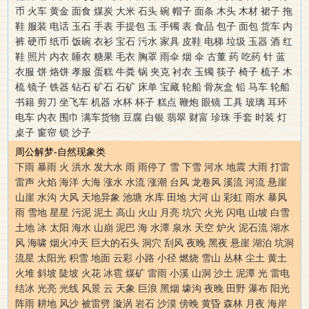
币
火车
黄金
面食
煤炭
大米
石头
碗
帽子
面条
木头
木材
裙子
拖
鞋
服装
电话
玉石
手表
手提包
玉
手镯
表
食品
包子
面包
货车
内
裤
硬币
纸币
饭碗
衣衫
宝石
污水
家具
皮鞋
电梯
垃圾
玉器
酒
红
鞋
照片
内衣
睡衣
糖果
毛衣
胸罩
雨伞
烟
伞
古董
药
吃药
针
蓝
衣服
饼
烙饼
孝服
蛋糕
牛粪
锅
夹克
衬衣
玉镯
筷子
椅子
梳子
木
梳
镜子
铁器
钻石
矿石
石矿
床单
宝藏
轮船
骨灰盒
铅
马车
轮船
书籍
剪刀
坐飞车
机器
水杯
杯子
糕点
鞭炮
眼镜
工具
玻璃
耳环
电车
内衣
围巾
满车货物
豆腐
白银
翡翠
财富
珍珠
手套
时装
灯
桌子
窗帘
锁
沙子
周公解梦-自然现象类
下雨
暴雨
火
洪水
发大水
雨
雨停了
雪
下雪
河水
地震
大雨
打雷
雷声
火焰
海洋
大海
涨水
水流
涨潮
台风
龙卷风
溪流
河流
悬崖
山崖
水沟
大风
天地异象
池塘
水库
田地
大河
山
彩虹
雨水
暴风
雨
雪地
星星
污泥
泥土
高山
火山
月亮
坑穴
火光
闪电
山坡
白雪
土地
冰
太阳
海水
山崩
泥巴
海
水潭
泉水
天空
炉火
泥石流
湖水
风
海啸
烟火冲天
巨大的石头
洞穴
刮风
夜晚
黑夜
悬崖
湖泊
坑洞
流星
太阳光
积雪
地面
云彩
小路
小径
燃烧
雪山
丛林
尘土
黄土
火堆
斜坡
陡坡
火花
冰雹
煤矿
雷雨
小溪
山洞
沙土
泥潭
光
雷电
结冰
光亮
光线
风景
云
天象
巨浪
黑烟
壕沟
夜晚
田野
瀑布
阳光
阵雨
耕地
风沙
被雷劈
漩涡
岩石
沙漠
傍晚
黄昏
森林
月夜
海岸