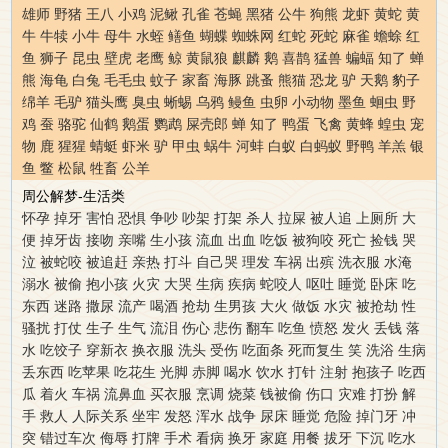
雄师
野猪
王八
小鸡
泥鳅
孔雀
苍蝇
黑猪
公牛
狗熊
龙虾
黄蛇
黄
牛
牛犊
小牛
母牛
水蛭
鳝鱼
蝴蝶
蜘蛛网
红蛇
死蛇
麻雀
蟾蜍
红
鱼
狮子
昆虫
壁虎
老鹰
鲸
黄鼠狼
麒麟
鹅
喜鹊
猛兽
蝙蝠
知了
蝉
熊
海龟
白兔
毛毛虫
蚊子
家畜
海豚
跳蚤
熊猫
恐龙
驴
天鹅
豹子
绵羊
毛驴
猫头鹰
臭虫
蜥蜴
乌鸦
鳗鱼
虫卵
小动物
墨鱼
蛔虫
野
鸡
蚕
骆驼
仙鹤
鹅蛋
鹦鹉
屎壳郎
蝉
知了
鸭蛋
飞禽
黄蜂
蝗虫
宠
物
鹿
猩猩
蜻蜓
虾米
驴
甲虫
蜗牛
河蚌
白蚁
白蚂蚁
野鸭
羊羔
银
鱼
鳖
松鼠
牲畜
公羊
周公解梦-生活类
怀孕
掉牙
害怕
恐惧
争吵
吵架
打架
杀人
拉屎
被人追
上厕所
大
便
掉牙齿
接吻
亲嘴
生小孩
流血
出血
吃饭
被狗咬
死亡
捡钱
哭
泣
被蛇咬
被追赶
亲热
打斗
自己哭
理发
车祸
出殡
洗衣服
水淹
溺水
被偷
抱小孩
火灾
大哭
生病
疾病
蛇咬人
呕吐
睡觉
卧床
吃
东西
迷路
撒尿
流产
喝酒
抢劫
生男孩
大火
做饭
水灾
被抢劫
性
骚扰
打仗
生子
生气
流泪
伤心
悲伤
翻车
吃鱼
愤怒
发火
丢钱
落
水
吃饺子
穿新衣
换衣服
洗头
受伤
吃面条
死而复生
笑
洗浴
生病
丢东西
吃苹果
吃花生
光脚
赤脚
喝水
饮水
打针
注射
抱孩子
吃西
瓜
着火
车祸
流鼻血
买衣服
烹调
烧菜
钱被偷
伤口
灾难
打扮
解
手
救人
人际关系
坐牢
发怒
浑水
战争
尿床
睡觉
危险
掉门牙
冲
突
错过车次
侮辱
打牌
手术
看病
换牙
家庭
用餐
拔牙
下沉
吃水