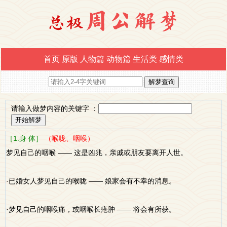
首页
原版
人物篇
动物篇
生活类
感情类
请输入做梦内容的关键字 ：
［1.身 体］
（喉咙、咽喉）
梦见自己的咽喉 —— 这是凶兆，亲戚或朋友要离开人世。
·已婚女人梦见自己的喉咙 —— 娘家会有不幸的消息。
·梦见自己的咽喉痛，或咽喉长疮肿 —— 将会有所获。