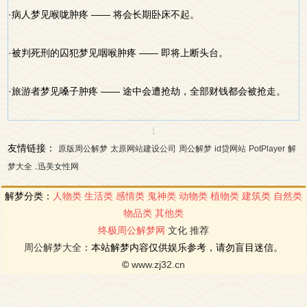
·病人梦见喉咙肿疼 —— 将会长期卧床不起。
·被判死刑的囚犯梦见咽喉肿疼 —— 即将上断头台。
·旅游者梦见嗓子肿疼 —— 途中会遭抢劫，全部财钱都会被抢走。
1
友情链接：
原版周公解梦
太原网站建设公司
周公解梦
id贷网站
PotPlayer
解
.
梦大全
迅美女性网
解梦分类：
人物类
生活类
感情类
鬼神类
动物类
植物类
建筑类
自然类
物品类
其他类
终极周公解梦网
文化
推荐
周公解梦大全
：本站解梦内容仅供娱乐参考，请勿盲目迷信。
©
www.zj32.cn