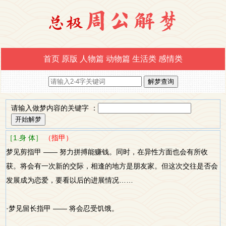
首页
原版
人物篇
动物篇
生活类
感情类
请输入做梦内容的关键字 ：
［1.身 体］
（指甲）
梦见剪指甲 —— 努力拼搏能赚钱。同时，在异性方面也会有所收
获。将会有一次新的交际，相逢的地方是朋友家。但这次交往是否会
发展成为恋爱，要看以后的进展情况……
·梦见留长指甲 —— 将会忍受饥饿。