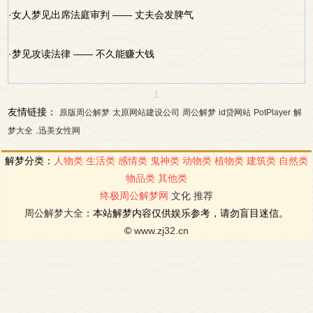
·女人梦见出席法庭审判 —— 丈夫会发脾气
·梦见攻读法律 —— 不久能赚大钱
1
友情链接：
原版周公解梦
太原网站建设公司
周公解梦
id贷网站
PotPlayer
解
.
梦大全
迅美女性网
解梦分类：
人物类
生活类
感情类
鬼神类
动物类
植物类
建筑类
自然类
物品类
其他类
终极周公解梦网
文化
推荐
周公解梦大全
：本站解梦内容仅供娱乐参考，请勿盲目迷信。
©
www.zj32.cn