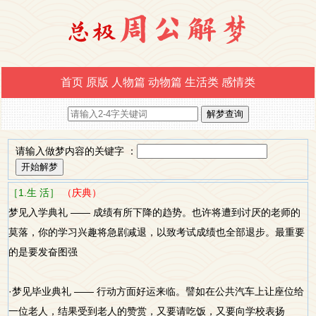
首页
原版
人物篇
动物篇
生活类
感情类
请输入做梦内容的关键字 ：
［1.生 活］
（庆典）
梦见入学典礼 —— 成绩有所下降的趋势。也许将遭到讨厌的老师的
莫落，你的学习兴趣将急剧减退，以致考试成绩也全部退步。最重要
的是要发奋图强
·梦见毕业典礼 —— 行动方面好运来临。譬如在公共汽车上让座位给
一位老人，结果受到老人的赞赏，又要请吃饭，又要向学校表扬